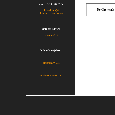
mob: 774 904 735
Neváhejte nás
jirouskova@
ekonom-chrudim.cz
Ostatní údaje:
- výpis z OR
Kde nás najdete:
umístění v ČR
umístění v Chrudimi