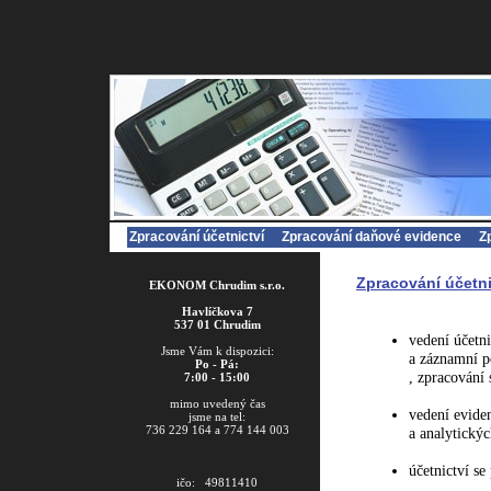
Zpracování účetnictví
Zpracování daňové evidence
Z
Zpracování účetni
EKONOM Chrudim s.r.o.
Havlíčkova 7
537 01 Chrudim
vedení účetn
Jsme Vám k dispozici:
a záznamní p
Po - Pá:
, zpracování 
7:00 - 15:00
mimo uvedený čas
vedení eviden
jsme na tel:
736 229 164 a 774 144 003
a analytickýc
účetnictví se
ičo: 49811410